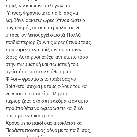
πράξεων και των επιλογών του.
Ύ
πνος. Φροντίστε το παιδί σας να 
λαμβάνει αρκετές ώρες ύπνου ώστε ο 
οργανισμός του και το μυαλό του να 
μπορεί αν λειτουργεί σωστά. Πολλά 
παιδιά περιορίζουν τις ώρες ύπνου τους 
προκειμένου να παίξουν παραπάνω 
ώρες. Αυτό φυσικά έχει αντίκτυπο τόσο 
στην πνευματική και σωματική του 
υγεία, όσο και στην διάθεση του.
Φ
ίλοι – φροντίστε το παιδί σας να 
βρίσκεται συχνά με τους φίλους του και 
να δραστηριοποιείται. Μην το 
περιορίζεται στο σπίτι ακόμα κι αν αυτό 
προϋποθέτει να αφιερώσετε και δικό 
σας προσωπικό χρόνο. 
Χ
ρόνο με το παιδί σας αποκλειστικά. 
Περάστε ποιοτικό χρόνο με το παιδί σας, 