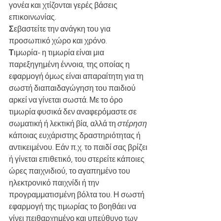
γονέα και χτίζονται γερές βάσεις 
επικοινωνίας.
Σ
εβαστείτε την ανάγκη του για 
προσωπικό χώρο και χρόνο. 
Τ
ιμωρία- η τιμωρία είναι μια 
παρεξηγημένη έννοια, της οποίας η 
εφαρμογή όμως είναι απαραίτητη για τη 
σωστή διαπαιδαγώγηση του παιδιού 
αρκεί να γίνεται σωστά. Με το όρο 
τιμωρία φυσικά δεν αναφερόμαστε σε 
σωματική ή λεκτική βία, αλλά τη 
στέρηση
κάποιας ευχάριστης δραστηριότητας ή 
αντικειμένου. Εάν π.χ. το παιδί σας βρίζει 
ή γίνεται επιθετικό, του στερείτε κάποιες 
ώρες παιχνιδιού, το αγαπημένο του 
ηλεκτρονικό παιχνίδι ή την 
προγραμματισμένη βόλτα του. Η σωστή 
εφαρμογή της τιμωρίας το βοηθάει να 
γίνει πειθαρχημένο και υπεύθυνο των 