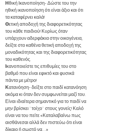
Η
θική Ικανοποίηση- Δώστε του την 
ηθική ικανοποίηση ότι είναι άξιο και ότι 
τα καταφέρνει καλά!
Θ
ετική αποδοχή της διαφορετικότητας 
του κάθε παιδιού! Κυρίως όταν 
υπάρχουν αδερφάκια στην οικογένεια, 
δείξτε στο καθένα θετική αποδοχή της 
μοναδικότητας και της διαφορετικότητας 
του καθενός.  
Ι
κανοποιείστε τις επιθυμίες του στο 
βαθμό που είναι εφικτό και φυσικά 
πάντα με μέτρο!
Κ
ατανόηση- δείξτε στο παιδί κατανόηση 
ακόμα κι όταν δεν συμφωνείται μαζί του. 
Είναι ιδιαίτερα σημαντικό για το παιδί να 
μην βρίσκει ¨τοίχο¨ στους γονείς! Καλό 
είναι να του πείτε «Καταλαβαίνω πως 
αισθάνεσαι αλλά δεν πιστεύω ότι είναι 
δίκαιο ή σωστό να…»