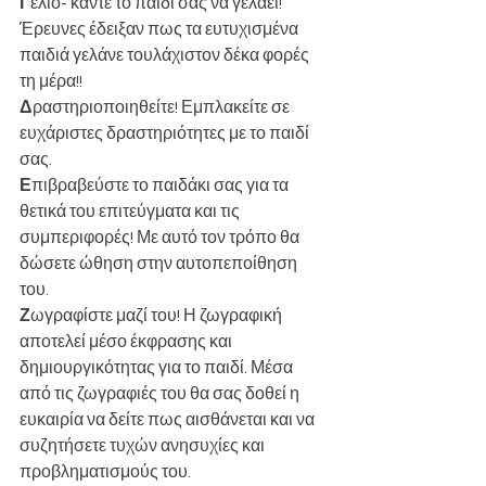
Γ
έλιο- κάντε το παιδί σας να γελάει! 
Έρευνες έδειξαν πως τα ευτυχισμένα 
παιδιά γελάνε τουλάχιστον δέκα φορές 
τη μέρα!!
Δ
ραστηριοποιηθείτε! Εμπλακείτε σε 
ευχάριστες δραστηριότητες με το παιδί 
σας.
Ε
πιβραβεύστε το παιδάκι σας για τα 
θετικά του επιτεύγματα και τις 
συμπεριφορές! Με αυτό τον τρόπο θα 
δώσετε ώθηση στην αυτοπεποίθηση 
του.
Ζ
ωγραφίστε μαζί του! Η ζωγραφική 
αποτελεί μέσο έκφρασης και 
δημιουργικότητας για το παιδί. Μέσα 
από τις ζωγραφιές του θα σας δοθεί η 
ευκαιρία να δείτε πως αισθάνεται και να 
συζητήσετε τυχών ανησυχίες και 
προβληματισμούς του.