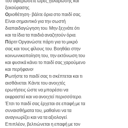
του αφιερώσετε ώρες χαλάρωσης και 
ξεκούρασης.
Ο
ριοθέτηση- βάλτε όρια στο παιδί σας. 
Είναι σημαντικό για την σωστή 
διαπαιδαγώγηση του. Μην ξεχνάτε ότι 
και τα ίδια τα παιδιά αναζητούν όρια.
Π
άρτι! Οργανώστε πάρτι για το μικρό 
σας και τους φίλους του. Βοηθάει στην 
κοινωνικοποίηση του, την εκτόνωση του 
και φυσικά κάνει το παιδί σας χαρούμενο 
και περήφανο!
Ρ
ωτήστε το παιδί σας τι σκέπτεται και τι 
αισθάνεται. Κάντε του ανοιχτές 
ερωτήσεις ώστε να μπορέσει να 
εκφραστεί και να ανοιχτεί περισσότερο. 
Έτσι το παιδί σας έρχεται σε επαφή με τα 
συναισθήματα του, μαθαίνει να τα 
αναγνωρίζει και να τα αξιολογεί. 
Επιπλέον, βελτιώνεται η επαφή με τον 