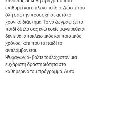
κάνοντας δηλαδή πράγματα που 
επιθυμεί και επιλέγει το ίδιο. Δώστε του 
όλη σας την προσοχή σε αυτό το 
χρονικό διάστημα. Το να ζωγραφίζει το 
παιδί δίπλα σας ενώ εσείς μαγειρεύεται 
δεν είναι αποκλειστικός και ποιοτικός 
χρόνος, κάτι που το παιδί το 
αντιλαμβάνεται.
Ψ
υχαγωγία- βάλτε τουλάχιστον μια 
ευχάριστη δραστηριότητα στο 
καθημερινό του πρόγραμμα. Αυτό 
μπορεί να είναι από το να κάνετε μια 
χειροτεχνία, να του διηγηθείτε το 
αγαπημένο του παραμύθι, να ακούσει το 
αγαπημένο του CD ή να παίξετε ένα 
επιτραπέζιο παιχνίδι. 
Ω
ραιοποίηση καταστάσεων. Ο κόσμος 
είναι πολύ σκληρός και δύσκολος εκεί 
έξω για τα μικρά παιδιά. Δεν χρειάζεται 