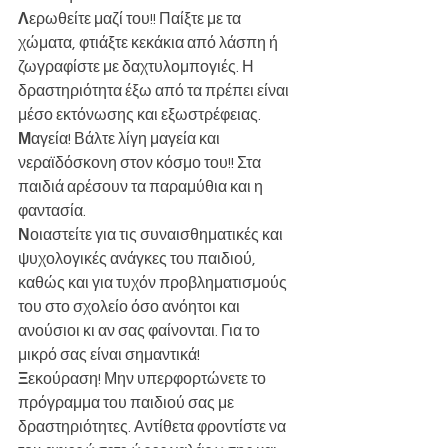
Λ
ερωθείτε μαζί του!! Παίξτε με τα 
χώματα, φτιάξτε κεκάκια από λάσπη ή 
ζωγραφίστε με δαχτυλομπογιές. Η 
δραστηριότητα έξω από τα πρέπει είναι 
μέσο εκτόνωσης και εξωστρέφειας. 
Μ
αγεία! Βάλτε λίγη μαγεία και 
νεραϊδόσκονη στον κόσμο του!! Στα 
παιδιά αρέσουν τα παραμύθια και η 
φαντασία.
Ν
οιαστείτε για τις συναισθηματικές και 
ψυχολογικές ανάγκες του παιδιού, 
καθώς και για τυχόν προβληματισμούς 
του στο σχολείο όσο ανόητοι και 
ανούσιοι κι αν σας φαίνονται. Για το 
μικρό σας είναι σημαντικά! 
Ξ
εκούραση! Μην υπερφορτώνετε το 
πρόγραμμα του παιδιού σας με 
δραστηριότητες. Αντίθετα φροντίστε να 