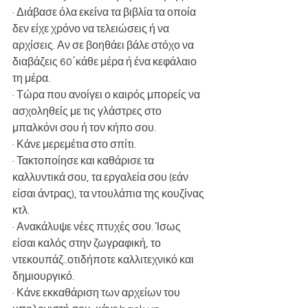
· Διάβασε όλα εκείνα τα βιβλία τα οποία 
δεν είχε χρόνο να τελειώσεις ή να 
αρχίσεις. Αν σε βοηθάει βάλε στόχο να 
διαβάζεις 60΄κάθε μέρα ή ένα κεφάλαιο 
τη μέρα.
· Τώρα που ανοίγει ο καιρός μπορείς να 
ασχοληθείς με τις γλάστρες στο 
μπαλκόνι σου ή τον κήπο σου.
· Κάνε μερεμέτια στο σπίτι.
· Τακτοποίησε και καθάρισε τα 
καλλυντικά σου, τα εργαλεία σου (εάν 
είσαι άντρας), τα ντουλάπια της κουζίνας 
κτλ.
· Ανακάλυψε νέες πτυχές σου. Ίσως 
είσαι καλός στην ζωγραφική, το 
ντεκουπάζ..οτιδήποτε καλλιτεχνικό και 
δημιουργικό.
· Κάνε εκκαθάριση των αρχείων του 