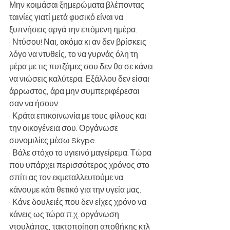
Μην κοιμάσαι ξημερώματα βλέποντας 
ταινίες γιατί μετά φυσικό είναι να 
ξυπνήσεις αργά την επόμενη ημέρα.
· Ντύσου! Ναι, ακόμα κι αν δεν βρίσκεις 
λόγο να ντυθείς, το να γυρνάς όλη τη 
μέρα με τις πυτζάμες σου δεν θα σε κάνει 
να νιώσεις καλύτερα. Εξάλλου δεν είσαι 
άρρωστος, άρα μην συμπεριφέρεσαι 
σαν να ήσουν.
· Κράτα επικοινωνία με τους φίλους και 
την οικογένεια σου. Οργάνωσε 
συνομιλίες μέσω Skype.
· Βάλε στόχο το υγιεινό μαγείρεμα. Τώρα 
που υπάρχει περισσότερος χρόνος στο 
σπίτι ας τον εκμεταλλευτούμε να 
κάνουμε κάτι θετικό για την υγεία μας.
· Κάνε δουλειές που δεν είχες χρόνο να 
κάνεις ως τώρα π.χ. οργάνωση 
ντουλάπας, τακτοποίηση αποθήκης κτλ