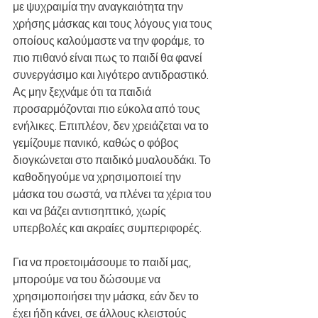
με ψυχραιμία την αναγκαιότητα την 
χρήσης μάσκας και τους λόγους για τους 
οποίους καλούμαστε να την φοράμε, το 
πιο πιθανό είναι πως το παιδί θα φανεί 
συνεργάσιμο και λιγότερο αντιδραστικό. 
Ας μην ξεχνάμε ότι τα παιδιά 
προσαρμόζονται πιο εύκολα από τους 
ενήλικες. Επιπλέον, δεν χρειάζεται να το 
γεμίζουμε πανικό, καθώς ο φόβος 
διογκώνεται στο παιδικό μυαλουδάκι. Το 
καθοδηγούμε να χρησιμοποιεί την 
μάσκα του σωστά, να πλένει τα χέρια του 
και να βάζει αντισηπτικό, χωρίς 
υπερβολές και ακραίες συμπεριφορές.
Για να προετοιμάσουμε το παιδί μας, 
μπορούμε να του δώσουμε να 
χρησιμοποιήσει την μάσκα, εάν δεν το 
έχει ήδη κάνει, σε άλλους κλειστούς 