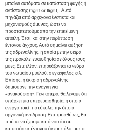
μπαίνει αυτόματα σε κατάσταση φυγής ή 
αντίστασης (fight or flight) . Αυτό 
πηγάζει από αρχέγονα ένστικτα και 
μηχανισμούς άμυνας, ώστε να 
προστατευτούμε από την επικείμενη 
απειλή. Έτσι, και στην περίπτωση 
έντονου άγχους. Αυτό σημαίνει αύξηση 
της αδρεναλίνης, η οποία με την σειρά 
της προκαλεί ευαισθησία σε όλους τους 
μύες. Επιπλέον, επηρεάζονται τα νεύρα 
του νωτιαίου μυελού, ο εγκέφαλος κτλ. 
Επίσης, η έκκριση αδρεναλίνης 
δημιουργεί την ανάγκη για 
«ανακούφιση». Γενικότερα, θα λέγαμε ότι 
υπάρχει μια υπερευαισθησία, η οποία 
ενεργοποιεί πιο εύκολα, την όποια 
οργανική αντίδραση. Επιπροσθέτως, θα 
πρέπει να έχουμε κατά νου ότι σε 
καταστάσεις έντονου άγχους όλοι μας οι 