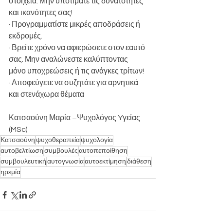
στοιχεία. Μην υποτιμάτε τις δυνατότητες 
και ικανότητες σας!
· Προγραμματίστε μικρές αποδράσεις ή 
εκδρομές.
· Βρείτε χρόνο να αφιερώσετε στον εαυτό 
σας. Μην αναλώνεστε καλύπτοντας 
μόνο υποχρεώσεις ή τις ανάγκες τρίτων!
· Αποφεύγετε να συζητάτε για αρνητικά 
και στενάχωρα θέματα
Κατσαούνη Μαρία –Ψυχολόγος Yγείας 
(MSc)
Κατσαούνη
ψυχοθεραπεία
ψυχολογία
αυτοβελτίωση
συμβουλές
αυτοπεποίθηση
συμβουλευτική
αυτογνωσία
αυτοεκτίμηση
διάθεση
ηρεμία